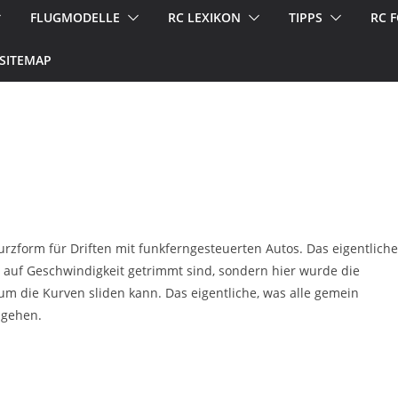
FLUGMODELLE
RC LEXIKON
TIPPS
RC 
SITEMAP
Kurzform für Driften mit funkferngesteuerten Autos. Das eigentliche
t auf Geschwindigkeit getrimmt sind, sondern hier wurde die
m die Kurven sliden kann. Das eigentliche, was alle gemein
 gehen.