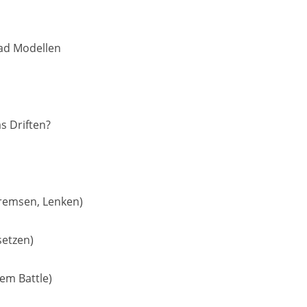
ad Modellen
s Driften?
remsen, Lenken)
setzen)
em Battle)