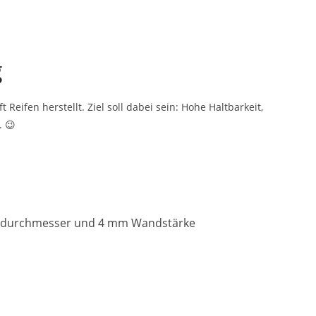
g
t Reifen herstellt. Ziel soll dabei sein: Hohe Haltbarkeit,
. 😉
endurchmesser und 4 mm Wandstärke