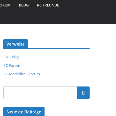
FORUM
BLOG
RC FREUNDE
Verweise
CNC Blog
RC Forum
RC Modellbau Forum
Suchen
Neueste Beiträge